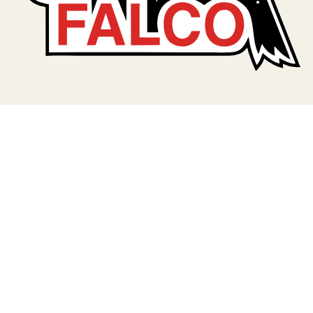
TERA
KONĚ
SMARTPET
PRO PÁNÍČKY
JEZÍRKA
ZNÁTE Z TV
SEZÓNNÍ BESTSELLERY
NOVINKY
OBLÍBENÉ ZNAČKY