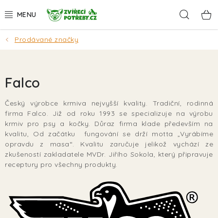
Přejít
Hleda
na
obsah
Prodávané značky
AKCE
DÁRKY
Falco
PSI
Český výrobce krmiva nejvyšší kvality. Tradiční, rodinná
firma Falco. Již od roku 1993 se specializuje na výrobu
KOČKY
krmiv pro psy a kočky. Důraz firma klade především na
kvalitu, Od začátku fungování se drží motta „Vyrábíme
HLODAVCI
opravdu z masa“. Kvalitu zaručuje jelikož vychází ze
zkušeností zakladatele MVDr. Jiřího Sokola, který připravuje
receptury pro všechny produkty.
PTÁCI
AKVA