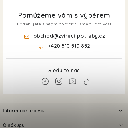
Pomůžeme vám s výběrem
Potřebujete s něčím poradit? Jsme tu pro vás!
obchod
@
zvireci-potreby.cz
+420 510 510 852
Z
á
Informace pro vás
p
a
Kontakty
O nákupu