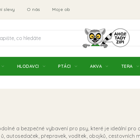
í slevy
O nás
Moje objednávka
Obchodní podmí
HLODAVCI
PTÁCI
AKVA
TERA
odolné a bezpečné vybavení pro psy, které je ideální pro 
jů, autosedaček, přepravek, vodítek, obojků, cestovních 