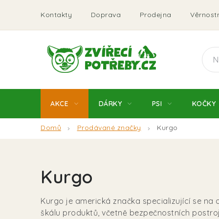
Přejít
Kontakty
Doprava
Prodejna
Věrnostn
na
obsah
AKCE
DÁRKY
PSI
KOČKY
Domů
Prodávané značky
Kurgo
Kurgo
Kurgo je americká značka specializující se na 
škálu produktů, včetně bezpečnostních postro