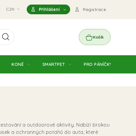
nky
CZK
Magazín
Výdejní místo Pohořelice
FAQ - Čas
Přihlášení
Registrace
NÁKUPNÍ
KOŠÍK
KONĚ
SMARTPET
PRO PÁNÍČKY
JE
cestování a outdoorové aktivity. Nabízí širokou
misek a ochranných potahů do auta, které