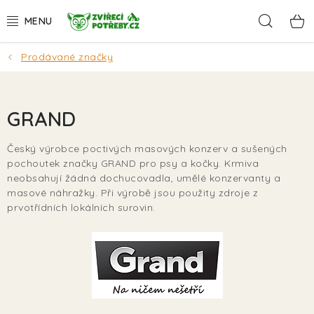
Přejít
Hleda
na
obsah
Prodávané značky
AKCE
DÁRKY
GRAND
PSI
Český výrobce poctivých masových konzerv a sušených
pochoutek značky GRAND pro psy a kočky. Krmiva
KOČKY
neobsahují žádná dochucovadla, umělé konzervanty a
masové náhražky. Při výrobě jsou použity zdroje z
HLODAVCI
prvotřídních lokálních surovin.
PTÁCI
AKVA