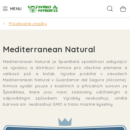
Přejít
Hleda
na
obsah
Prodávané značky
AKCE
DÁRKY
Mediterranean Natural
PSI
Mediterranean Natural je španělská společnost zabývající
se výrobou a distribucí krmiva pro všechna plemena a
KOČKY
velikosti psů a koček. Výroba probíhá v závodech
Mediterranean Natural v Guardamar del Segura (Alicante).
HLODAVCI
Krmiva vyrábí pouze z kvalitních a přírodních surovin ze
Španělska, které jsou navíc získávány udržitelným a
odpovědným způsobem. Výrobky neobsahují, umělá
PTÁCI
barviva ani neobsahují GMO a trans mastné kyseliny.
AKVA