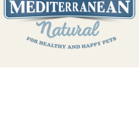
TERA
KONĚ
SMARTPET
PRO PÁNÍČKY
JEZÍRKA
ZNÁTE Z TV
SEZÓNNÍ BESTSELLERY
NOVINKY
OBLÍBENÉ ZNAČKY