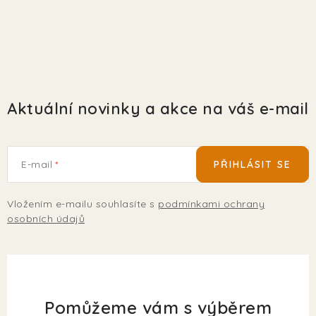
EKO FRIENDLY
POJIŠTĚNÍ MAZLÍČKŮ
ZNAČKY
Aktuální novinky a akce na váš e-mail
Kontakty
Doprava
Prodejna
Věrnostní slevy
O nás
Moje objednávka
Obchodní podmínky
E-mail
PŘIHLÁSIT SE
Magazín
Výdejní místo Pohořelice
FAQ - Často kladené dotazy
Volná místa
Vložením e-mailu souhlasíte s
podmínkami ochrany
Plemena psů
Plemena koček
osobních údajů
Pomůžeme vám s výběrem