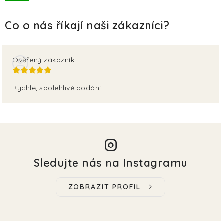
TERA
KONĚ
SMARTPET
Ověřený zákazník
PRO PÁNÍČKY
Rychlé, spolehlivé dodání
JEZÍRKA
ZNÁTE Z TV
SEZÓNNÍ BESTSELLERY
Sledujte nás na Instagramu
NOVINKY
ZOBRAZIT PROFIL
OBLÍBENÉ ZNAČKY