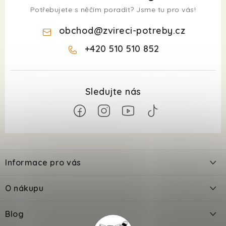
Potřebujete s něčím poradit? Jsme tu pro vás!
obchod
@
zvireci-potreby.cz
+420 510 510 852
Z
á
Informace pro vás
p
a
Kontakty
O nákupu
t
Doprava
í
Odložené platby PlatímPak
Blog
Prodejna