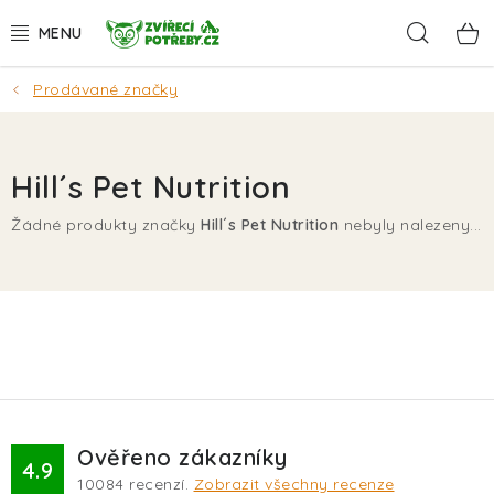
Přejít
Hleda
na
obsah
Prodávané značky
AKCE
DÁRKY
Hill´s Pet Nutrition
PSI
Žádné produkty značky
Hill´s Pet Nutrition
nebyly nalezeny...
KOČKY
HLODAVCI
PTÁCI
AKVA
Ověřeno zákazníky
4.9
10084
recenzí.
Zobrazit všechny recenze