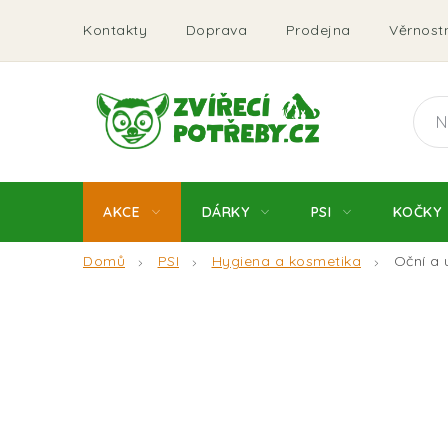
Přejít
Kontakty
Doprava
Prodejna
Věrnostn
na
obsah
AKCE
DÁRKY
PSI
KOČKY
Domů
PSI
Hygiena a kosmetika
Oční a 