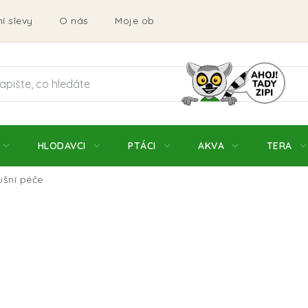
í slevy
O nás
Moje objednávka
Obchodní podmí
HLODAVCI
PTÁCI
AKVA
TERA
ušní péče