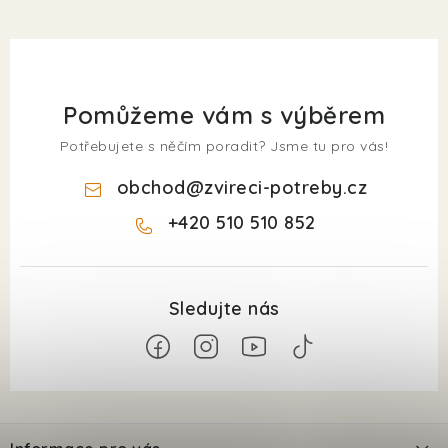
Pomůžeme vám s výběrem
Potřebujete s něčím poradit? Jsme tu pro vás!
obchod
@
zvireci-potreby.cz
+420 510 510 852
Z
á