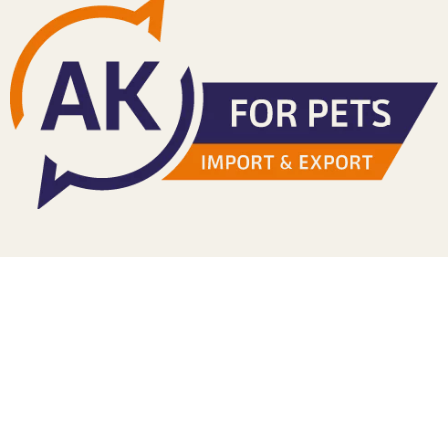
TERA
KONĚ
SMARTPET
PRO PÁNÍČKY
JEZÍRKA
ZNÁTE Z TV
SEZÓNNÍ BESTSELLERY
NOVINKY
OBLÍBENÉ ZNAČKY