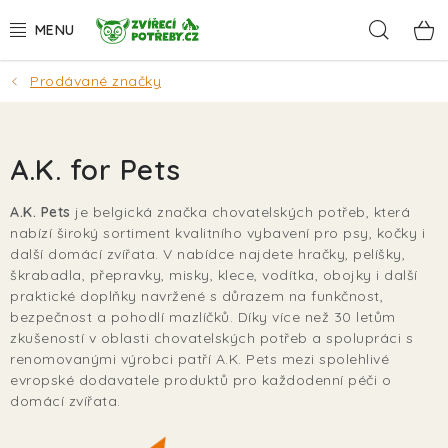
Přejít
Hleda
na
obsah
Prodávané značky
AKCE
DÁRKY
A.K. for Pets
PSI
A.K. Pets
je belgická značka chovatelských potřeb, která
nabízí široký sortiment kvalitního vybavení pro psy, kočky i
KOČKY
další domácí zvířata. V nabídce najdete hračky, pelíšky,
škrabadla, přepravky, misky, klece, vodítka, obojky i další
HLODAVCI
praktické doplňky navržené s důrazem na funkčnost,
bezpečnost a pohodlí mazlíčků. Díky více než 30 letům
zkušeností v oblasti chovatelských potřeb a spolupráci s
PTÁCI
renomovanými výrobci patří A.K. Pets mezi spolehlivé
evropské dodavatele produktů pro každodenní péči o
AKVA
domácí zvířata.