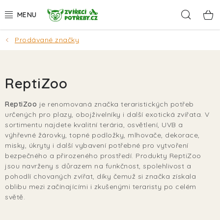
Přejít
Hleda
na
obsah
Prodávané značky
AKCE
DÁRKY
ReptiZoo
PSI
ReptiZoo
je renomovaná značka teraristických potřeb
určených pro plazy, obojživelníky i další exotická zvířata. V
KOČKY
sortimentu najdete kvalitní terária, osvětlení, UVB a
výhřevné žárovky, topné podložky, mlhovače, dekorace,
HLODAVCI
misky, úkryty i další vybavení potřebné pro vytvoření
bezpečného a přirozeného prostředí. Produkty ReptiZoo
jsou navrženy s důrazem na funkčnost, spolehlivost a
PTÁCI
pohodlí chovaných zvířat, díky čemuž si značka získala
oblibu mezi začínajícími i zkušenými teraristy po celém
AKVA
světě.