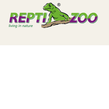
TERA
KONĚ
SMARTPET
PRO PÁNÍČKY
JEZÍRKA
ZNÁTE Z TV
SEZÓNNÍ BESTSELLERY
NOVINKY
OBLÍBENÉ ZNAČKY