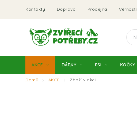
Přejít
Kontakty
Doprava
Prodejna
Věrnostn
na
obsah
AKCE
DÁRKY
PSI
KOČKY
Domů
AKCE
Zboží v akci