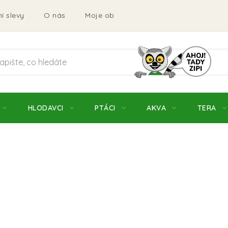
í slevy
O nás
Moje objednávka
Obchodní podmí
HLODAVCI
PTÁCI
AKVA
TERA