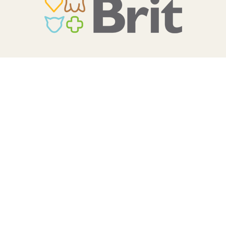
TERA
KONĚ
SMARTPET
PRO PÁNÍČKY
JEZÍRKA
ZNÁTE Z TV
SEZÓNNÍ BESTSELLERY
NOVINKY
OBLÍBENÉ ZNAČKY