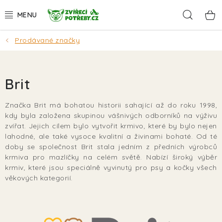
Přejít
Hleda
na
obsah
Prodávané značky
AKCE
DÁRKY
Brit
PSI
Značka Brit má bohatou historii sahající až do roku 1998,
kdy byla založena skupinou vášnivých odborníků na výživu
KOČKY
zvířat. Jejich cílem bylo vytvořit krmivo, které by bylo nejen
lahodné, ale také vysoce kvalitní a živinami bohaté. Od té
HLODAVCI
doby se společnost Brit stala jedním z předních výrobců
krmiva pro mazlíčky na celém světě. Nabízí široký výběr
krmiv, které jsou speciálně vyvinutý pro psy a kočky všech
PTÁCI
věkových kategorií.
AKVA