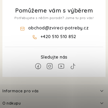
Pomůžeme vám s výběrem
Potřebujete s něčím poradit? Jsme tu pro vás!
obchod
@
zvireci-potreby.cz
+420 510 510 852
Z
á
Informace pro vás
p
a
Kontakty
O nákupu
t