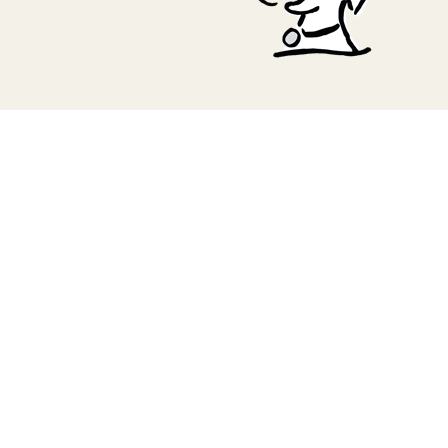
TERA
KONĚ
SMARTPET
PRO PÁNÍČKY
JEZÍRKA
ZNÁTE Z TV
SEZÓNNÍ BESTSELLERY
NOVINKY
OBLÍBENÉ ZNAČKY