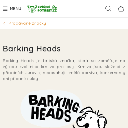
Přejít
Hleda
na
obsah
Prodávané značky
AKCE
DÁRKY
Barking Heads
PSI
Barking Heads je britská značka, která se zaměřuje na
výrobu kvalitního krmiva pro psy. Krmiva jsou složená z
KOČKY
přírodních surovin, neobsahují umělá barviva, konzervanty
ani přidané cukry.
HLODAVCI
PTÁCI
AKVA