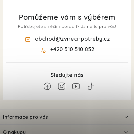
Pomůžeme vám s výběrem
Potřebujete s něčím poradit? Jsme tu pro vás!
obchod
@
zvireci-potreby.cz
+420 510 510 852
Z
á
Informace pro vás
p
a
Kontakty
O nákupu