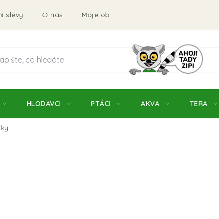
í slevy
O nás
Moje objednávka
Obchodní podmí
HLODAVCI
PTÁCI
AKVA
TERA
rky