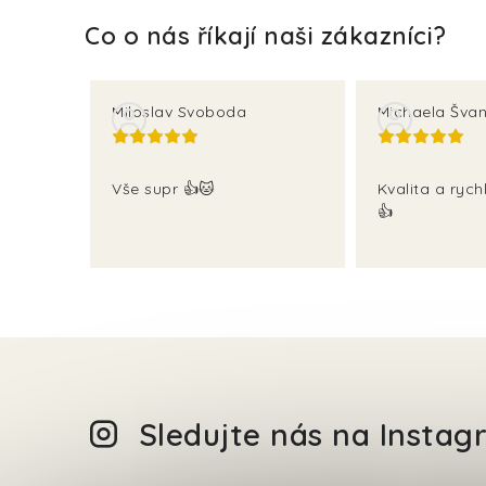
Miloslav Svoboda
Michaela Švan
Vše supr 👍🐱
Kvalita a rych
👍
Sledujte nás na Insta