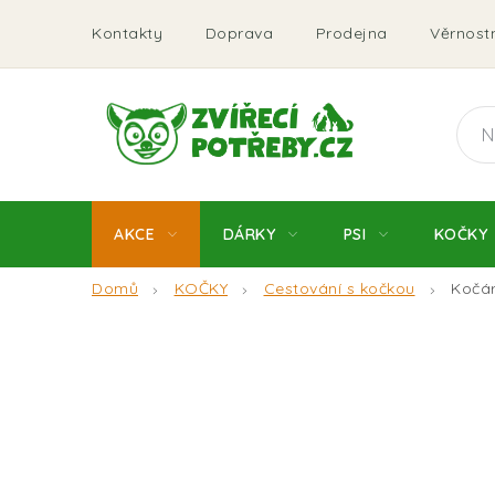
Přejít
Kontakty
Doprava
Prodejna
Věrnostn
na
obsah
AKCE
DÁRKY
PSI
KOČKY
Domů
KOČKY
Cestování s kočkou
Kočá