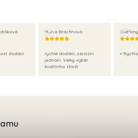
drlíková
Marta Brachnová
Ověřený
lost dodání
rychlé dodání, seriózní
+ Rychlo
jednání. Velký výběr
kvalitního zboží.
gramu