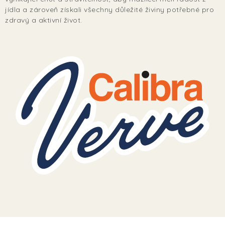
TERA
jídla a zároveň získali všechny důležité živiny potřebné pro
zdravý a aktivní život.
KONĚ
SMARTPET
PRO PÁNÍČKY
JEZÍRKA
ZNÁTE Z TV
SEZÓNNÍ BESTSELLERY
NOVINKY
OBLÍBENÉ ZNAČKY