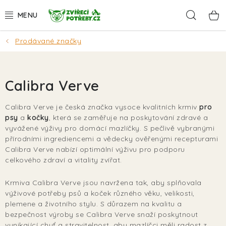
Přejít
Hleda
na
obsah
Prodávané značky
AKCE
DÁRKY
Calibra Verve
PSI
Calibra Verve je česká značka vysoce kvalitních krmiv
pro
psy
a
kočky
, která se zaměřuje na poskytování zdravé a
KOČKY
vyvážené výživy pro domácí mazlíčky. S pečlivě vybranými
přírodními ingrediencemi a vědecky ověřenými recepturami
HLODAVCI
Calibra Verve nabízí optimální výživu pro podporu
celkového zdraví a vitality zvířat.
PTÁCI
Krmiva Calibra Verve jsou navržena tak, aby splňovala
výživové potřeby psů a koček různého věku, velikosti,
AKVA
plemene a životního stylu. S důrazem na kvalitu a
bezpečnost výroby se Calibra Verve snaží poskytnout
vynikající chuť a stravitelnost, aby mazlíčci měli radost z