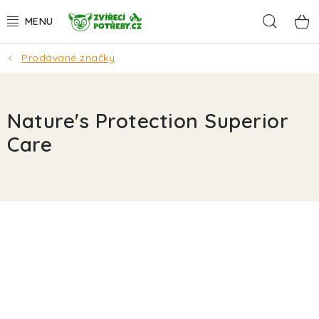
Přejít
Hleda
na
obsah
Prodávané značky
AKCE
DÁRKY
Nature's Protection Superior
PSI
Care
KOČKY
HLODAVCI
PTÁCI
AKVA