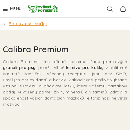
Přejít
Hleda
na
obsah
Prodávané značky
AKCE
DÁRKY
Calibra Premium
PSI
Calibra Premium Line přináší ucelenou řadu prémiových
granulí pro psy
, jakož i vlhké
krmivo pro kočky
v oblíbené
KOČKY
variantě kapsiček. Všechny receptury jsou bez GMO,
umělých antioxidantů a barviv. Základ tvoří pečlivě vybrané
HLODAVCI
vstupní suroviny a přídavné látky, které vašemu parťákovi
dodají vyvážený poměr živin, minerálů a vitamínů. Zdraví a
spokojenost vašich domácích mazlíčků je totiž naší největší
PTÁCI
motivací.
AKVA