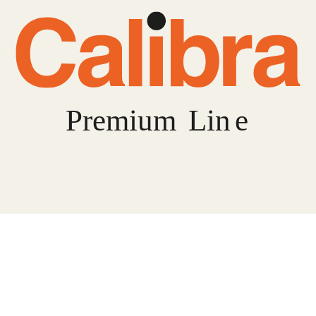
TERA
KONĚ
SMARTPET
PRO PÁNÍČKY
JEZÍRKA
ZNÁTE Z TV
SEZÓNNÍ BESTSELLERY
NOVINKY
OBLÍBENÉ ZNAČKY