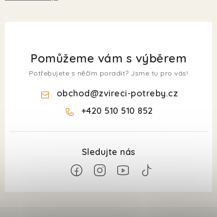
Pomůžeme vám s výběrem
Potřebujete s něčím poradit? Jsme tu pro vás!
obchod
@
zvireci-potreby.cz
+420 510 510 852
Z
á