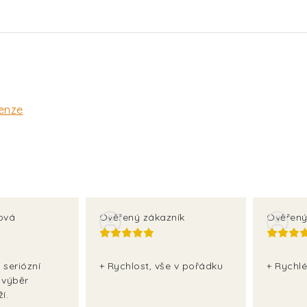
enze
ová
Ověřený zákazník
Ověřený
 seriózní
+ Rychlost, vše v pořádku
+ Rychlé
 výběr
í.