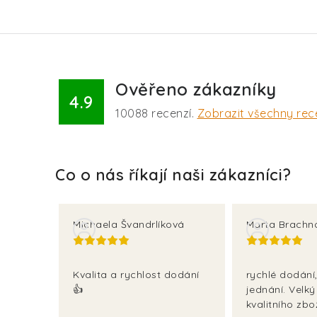
Ověřeno zákazníky
4.9
10088
recenzí.
Zobrazit všechny rec
Michaela Švandrlíková
Marta Brachn
Kvalita a rychlost dodání
rychlé dodání,
👍
jednání. Velký
kvalitního zbož