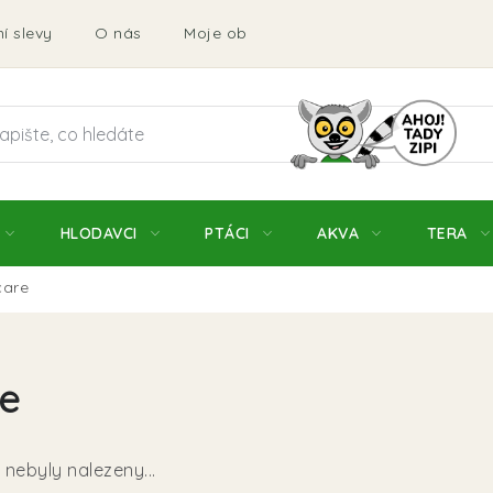
í slevy
O nás
Moje objednávka
Obchodní podmí
HLODAVCI
PTÁCI
AKVA
TERA
care
e
nebyly nalezeny...