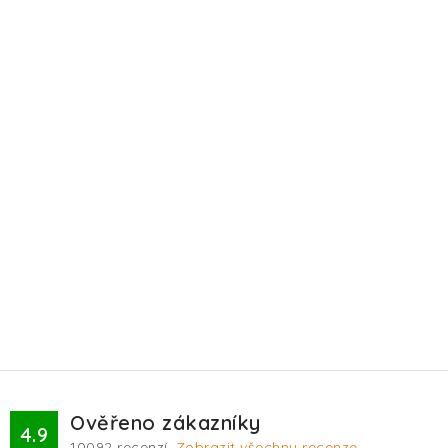
Ověřeno zákazníky
4.9
10092
recenzí.
Zobrazit všechny recenze