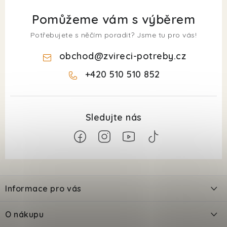
Pomůžeme vám s výběrem
Potřebujete s něčím poradit? Jsme tu pro vás!
obchod
@
zvireci-potreby.cz
+420 510 510 852
Z
á
Informace pro vás
p
a
Kontakty
O nákupu
t