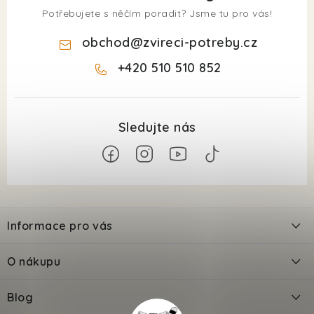
Potřebujete s něčím poradit? Jsme tu pro vás!
obchod
@
zvireci-potreby.cz
+420 510 510 852
Z
á
Informace pro vás
p
a
Kontakty
O nákupu
t
Doprava
í
Odložené platby PlatímPak
Blog
Prodejna