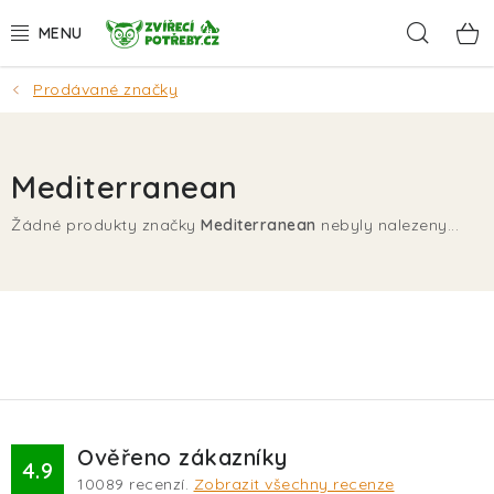
Přejít
Hleda
na
obsah
Prodávané značky
AKCE
DÁRKY
Mediterranean
PSI
Žádné produkty značky
Mediterranean
nebyly nalezeny...
KOČKY
HLODAVCI
PTÁCI
AKVA
Ověřeno zákazníky
4.9
10089
recenzí.
Zobrazit všechny recenze