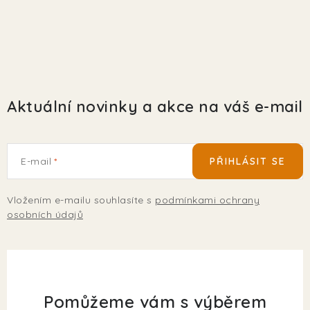
EKO FRIENDLY
POJIŠTĚNÍ MAZLÍČKŮ
ZNAČKY
Aktuální novinky a akce na váš e-mail
Kontakty
Doprava
Prodejna
Věrnostní slevy
O nás
Moje objednávka
Obchodní podmínky
E-mail
PŘIHLÁSIT SE
Magazín
Výdejní místo Pohořelice
FAQ - Často kladené dotazy
Volná místa
Vložením e-mailu souhlasíte s
podmínkami ochrany
Plemena psů
Plemena koček
osobních údajů
Pomůžeme vám s výběrem