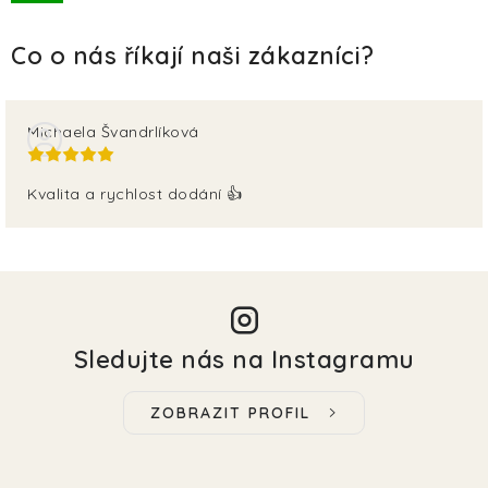
TERA
KONĚ
SMARTPET
Michaela Švandrlíková
PRO PÁNÍČKY
Kvalita a rychlost dodání 👍
JEZÍRKA
ZNÁTE Z TV
SEZÓNNÍ BESTSELLERY
Sledujte nás na Instagramu
NOVINKY
ZOBRAZIT PROFIL
OBLÍBENÉ ZNAČKY