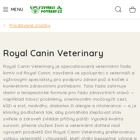
Přejít
Hleda
na
obsah
Prodávané značky
AKCE
DÁRKY
Royal Canin Veterinary
PSI
Royal Canin Veterinary je specializovaná veterinární řada
krmiv od Royal Canin, navržená ve spolupráci s veterináři a
KOČKY
výživovými specialisty pro podporu zdraví psů a koček s
konkrétními zdravotními potřebami. Tato řada zahrnuje
HLODAVCI
dietní a terapeutické formule pro řadu zdravotních stavů —
například trávicí problémy, onemocnění močových cest,
kůži a srst, nadváhu, diabetes či alergie a intolerance — a je
PTÁCI
klinicky podložená tak, aby pomáhala zlepšovat stav
zvířete a zároveň zvládat příčiny potíží. Vysoká kvalita
AKVA
surovin, přesné složení živin a veterinární dohled nad
vývojem produktů činí Royal Canin Veterinary preferovanou
volbou veterinářů i chovatelů, kteří chtějí bezpečné, účinné a