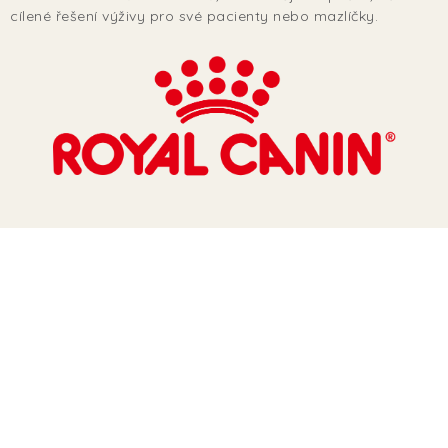
TERA
cílené řešení výživy pro své pacienty nebo mazlíčky.
KONĚ
SMARTPET
PRO PÁNÍČKY
JEZÍRKA
ZNÁTE Z TV
SEZÓNNÍ BESTSELLERY
NOVINKY
OBLÍBENÉ ZNAČKY