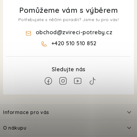
Pomůžeme vám s výběrem
Potřebujete s něčím poradit? Jsme tu pro vás!
obchod
@
zvireci-potreby.cz
+420 510 510 852
Z
á
Informace pro vás
p
a
Kontakty
O nákupu
t
Doprava