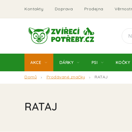
Přejít
Kontakty
Doprava
Prodejna
Věrnostn
na
obsah
AKCE
DÁRKY
PSI
KOČKY
Domů
Prodávané značky
RATAJ
RATAJ