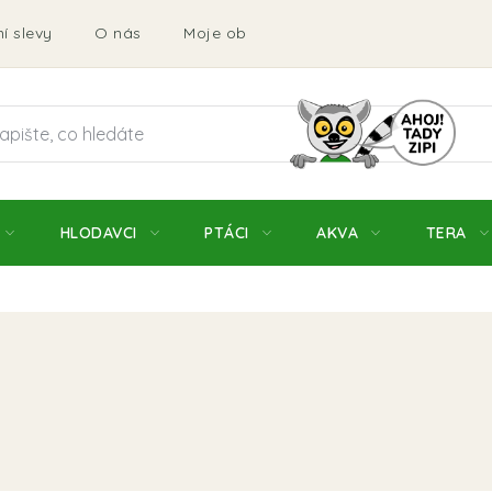
í slevy
O nás
Moje objednávka
Obchodní podmí
HLODAVCI
PTÁCI
AKVA
TERA