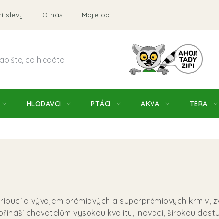
í slevy
O nás
Moje objednávka
Obchodní podmí
HLODAVCI
PTÁCI
AKVA
TERA
tribucí a vývojem prémiových a superprémiových krmiv, zv
přináší chovatelům vysokou kvalitu, inovaci, širokou dostu