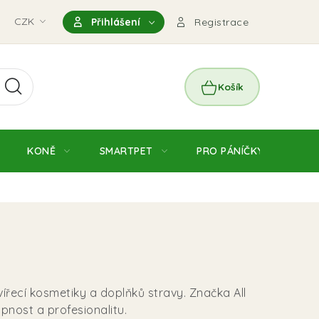
nky
CZK
Magazín
Výdejní místo Pohořelice
FAQ - Čas
Přihlášení
Registrace
NÁKUPNÍ
KOŠÍK
KONĚ
SMARTPET
PRO PÁNÍČKY
JE
ířecí kosmetiky a doplňků stravy. Značka All
pnost a profesionalitu.