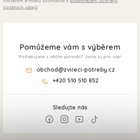
Vložením e-mailu souhlasíte s
podmínkami ochrany
osobních údajů
Pomůžeme vám s výběrem
Potřebujete s něčím poradit? Jsme tu pro vás!
obchod
@
zvireci-potreby.cz
+420 510 510 852
Z