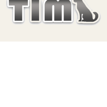
TERA
KONĚ
SMARTPET
PRO PÁNÍČKY
JEZÍRKA
ZNÁTE Z TV
SEZÓNNÍ BESTSELLERY
NOVINKY
OBLÍBENÉ ZNAČKY