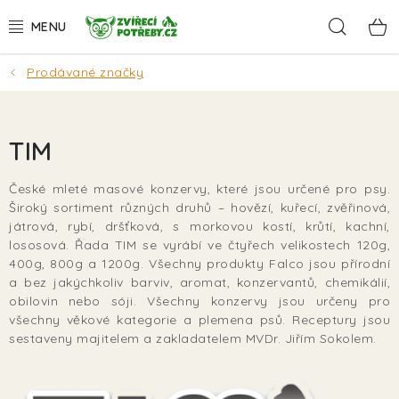
Přejít
Hleda
na
obsah
Prodávané značky
AKCE
DÁRKY
TIM
PSI
České mleté masové konzervy, které jsou určené pro psy.
Široký sortiment různých druhů – hovězí, kuřecí, zvěřinová,
KOČKY
játrová, rybí, dršťková, s morkovou kostí, krůtí, kachní,
lososová. Řada TIM se vyrábí ve čtyřech velikostech 120g,
HLODAVCI
400g, 800g a 1200g. Všechny produkty Falco jsou přírodní
a bez jakýchkoliv barviv, aromat, konzervantů, chemikálií,
obilovin nebo sóji. Všechny konzervy jsou určeny pro
PTÁCI
všechny věkové kategorie a plemena psů. Receptury jsou
sestaveny majitelem a zakladatelem MVDr. Jiřím Sokolem.
AKVA