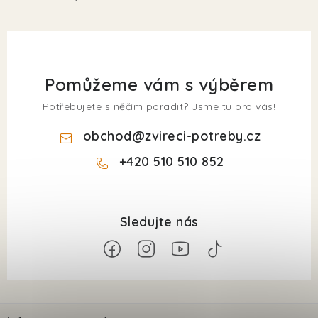
Pomůžeme vám s výběrem
Potřebujete s něčím poradit? Jsme tu pro vás!
obchod
@
zvireci-potreby.cz
+420 510 510 852
Z
á