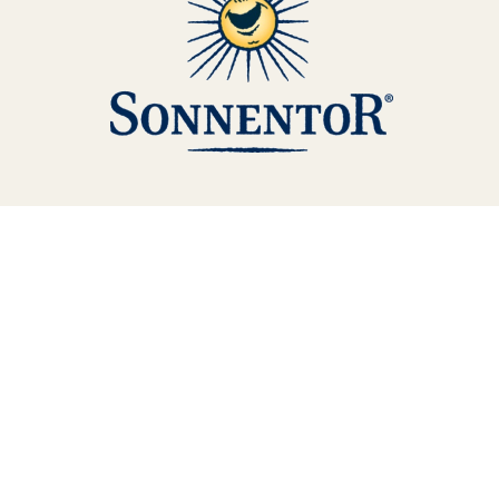
TERA
KONĚ
SMARTPET
PRO PÁNÍČKY
JEZÍRKA
ZNÁTE Z TV
SEZÓNNÍ BESTSELLERY
NOVINKY
OBLÍBENÉ ZNAČKY