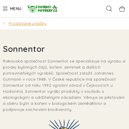
Přejít
Hleda
na
obsah
Prodávané značky
AKCE
DÁRKY
Sonnentor
PSI
Rakouská společnost Sonnentor se specializuje na výrobu a
prodej bylinných čajů, koření, semínek a dalších
KOČKY
potravinářských výrobků. Společnost založil Johannes
Gutmann v roce 1988. V České republice má společnost
HLODAVCI
Sonnentor od roku 1992 výrobní závod v Čejkovicích u
Hodonína. Sonnentor vyrábí produkty v souladu s
ekologickými a udržitelnými zásadami. Věnuje se pěstování
PTÁCI
a sběru bylin a koření v biologickém zemědělství a
podporuje zachování biodiverzity.
AKVA