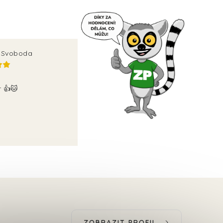
v Svoboda
r 👍🐱
ZOBRAZIT PROFIL