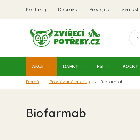
Přejít
Kontakty
Doprava
Prodejna
Věrnostn
na
obsah
AKCE
DÁRKY
PSI
KOČKY
Domů
Prodávané značky
Biofarmab
Biofarmab