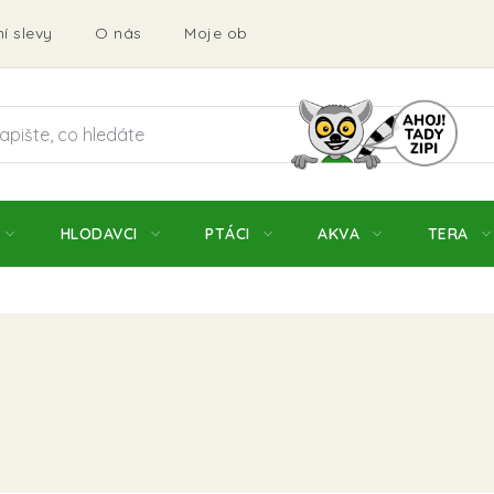
í slevy
O nás
Moje objednávka
Obchodní podmí
HLODAVCI
PTÁCI
AKVA
TERA