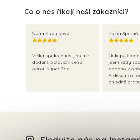
Naďa Kodytková
Alena Spurná
Velká spokojenost, rychlé
Nakupuji pom
dodání, poloviční cena
jsem vždy spo
oproti super Zoo.
dodáno v poř
A děkuji za r
ohledně granul
Sledujte nás na Insta