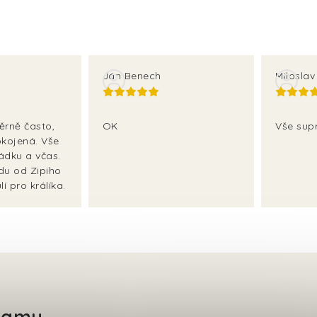
Ján Benech
Milosla
ěrně často,
OK
Vše sup
kojená. Vše
ádku a včas.
adu od Zipiho
í pro králíka.
gramu