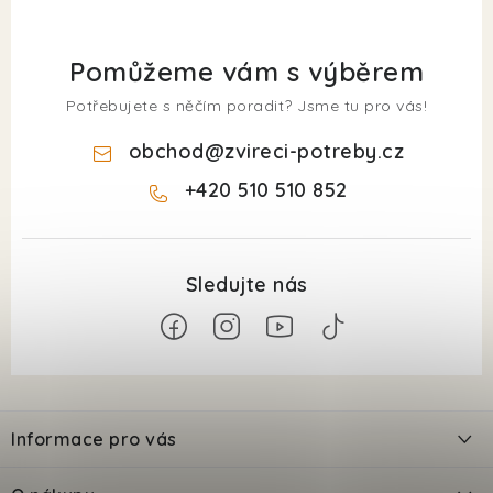
Pomůžeme vám s výběrem
Potřebujete s něčím poradit? Jsme tu pro vás!
obchod
@
zvireci-potreby.cz
+420 510 510 852
Z
á
Informace pro vás
p
a
Kontakty