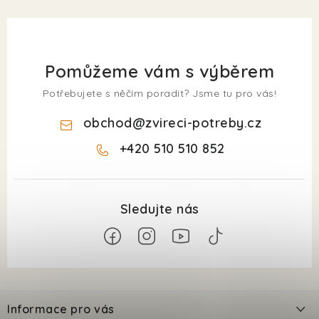
Pomůžeme vám s výběrem
Potřebujete s něčím poradit? Jsme tu pro vás!
obchod
@
zvireci-potreby.cz
+420 510 510 852
Z
á
Informace pro vás
p