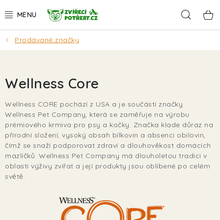
Přejít
Hleda
na
obsah
Prodávané značky
AKCE
DÁRKY
Wellness Core
PSI
Wellness CORE pochází z USA a je součástí značky
Wellness Pet Company, která se zaměřuje na výrobu
KOČKY
prémiového krmiva pro psy a kočky. Značka klade důraz na
přírodní složení, vysoký obsah bílkovin a absenci obilovin,
HLODAVCI
čímž se snaží podporovat zdraví a dlouhověkost domácích
mazlíčků. Wellness Pet Company má dlouholetou tradici v
oblasti výživy zvířat a její produkty jsou oblíbené po celém
PTÁCI
světě.
AKVA