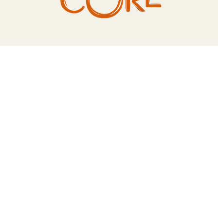
TERA
KONĚ
SMARTPET
PRO PÁNÍČKY
JEZÍRKA
ZNÁTE Z TV
SEZÓNNÍ BESTSELLERY
NOVINKY
OBLÍBENÉ ZNAČKY