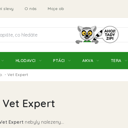
í slevy
O nás
Moje objednávka
Obchodní podmí
HLODAVCI
PTÁCI
AKVA
TERA
o. - Vet Expert
- Vet Expert
 Vet Expert
nebyly nalezeny...