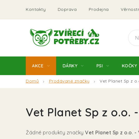
Přejít
Kontakty
Doprava
Prodejna
Věrnostn
na
obsah
AKCE
DÁRKY
PSI
KOČKY
Domů
Prodávané značky
Vet Planet Sp z o.
Vet Planet Sp z o.o. 
Žádné produkty značky
Vet Planet Sp z o.o. -