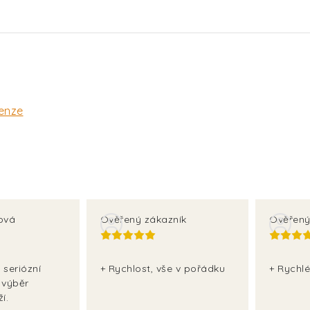
enze
ová
Ověřený zákazník
Ověřený
 seriózní
+ Rychlost, vše v pořádku
+ Rychlé
 výběr
í.