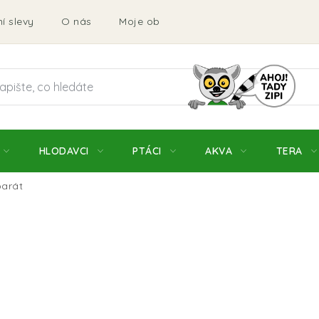
í slevy
O nás
Moje objednávka
Obchodní podmí
HLODAVCI
PTÁCI
AKVA
TERA
arát