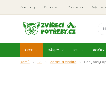
Přejít
Kontakty
Doprava
Prodejna
Věrnostn
na
obsah
AKCE
DÁRKY
PSI
KOČKY
Domů
PSI
Zdraví a vitalita
Pohybový ap