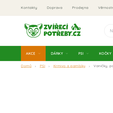
Přejít
Kontakty
Doprava
Prodejna
Věrnostn
na
obsah
AKCE
DÁRKY
PSI
KOČKY
Domů
PSI
Krmivo a pamlsky
Vaničky, p