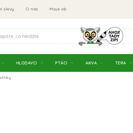
í slevy
O nás
Moje objednávka
Obchodní podmí
HLODAVCI
PTÁCI
AKVA
TERA
aštiky