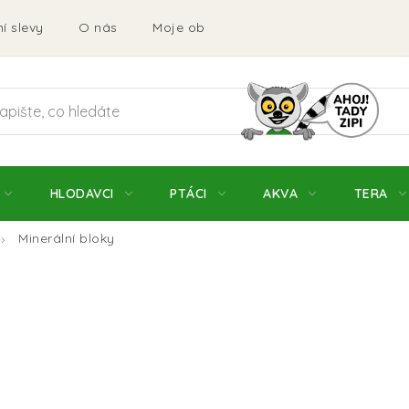
í slevy
O nás
Moje objednávka
Obchodní podmí
HLODAVCI
PTÁCI
AKVA
TERA
Minerální bloky