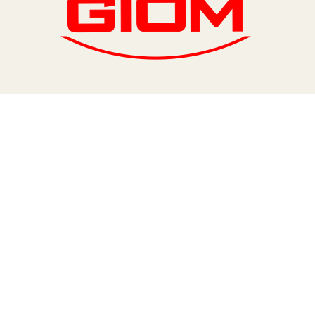
TERA
KONĚ
SMARTPET
PRO PÁNÍČKY
JEZÍRKA
ZNÁTE Z TV
SEZÓNNÍ BESTSELLERY
NOVINKY
OBLÍBENÉ ZNAČKY