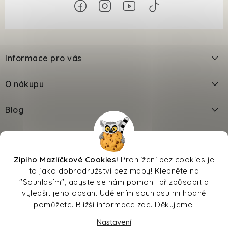
Z
á
Informace pro vás
p
a
Kontakty
O nákupu
t
Doprava
í
Odložené platby PlatímPak
Blog
Prodejna
Jak zadat slevový kód?
Jak krmit psa při průjmu a dostat ho do kondice?
Facebook
Věrnostní slevy
Reklamace
O nás
Výbava pro kotě - Checklist
Zipi®
Oblíbené značky
Kalkulačka krmiva
Zipiho Mazlíčkové Cookies!
Prohlížení bez cookies je
Přechod na nové krmivo
Převodník věku
Kalkulačka březosti
to jako dobrodružství bez mapy! Klepněte na
Moje objednávka
Sleva na pojištění
Hodnocení
Magazín
Affiliate
Vrácení zboží
Výbava pro štěně - Checklist
"Souhlasím", abyste se nám pomohli přizpůsobit a
vylepšit jeho obsah. Udělením souhlasu mi hodně
Obchodní podmínky
pomůžete. Bližší informace
zde
. Děkujeme!
Ochrana osobních údajů
Jedovaté potraviny pro psy a kočky
Magazín
Nastavení