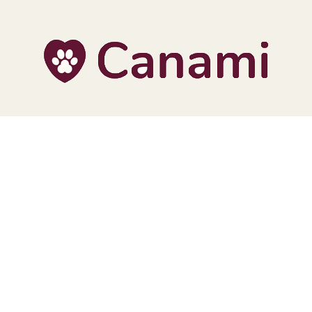
TERA
KONĚ
SMARTPET
PRO PÁNÍČKY
JEZÍRKA
ZNÁTE Z TV
SEZÓNNÍ BESTSELLERY
NOVINKY
OBLÍBENÉ ZNAČKY