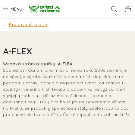
Přejít
Hleda
na
obsah
Prodávané značky
AKCE
DÁRKY
A-FLEX
PSI
Webová stránka značky:
A-FLEX
Společnost Canamipharm s.r.o. se od roku 2006 zaměřuje
KOČKY
na vývoj a výrobu kvalitních veterinárních doplňků, které
podporují zdraví, pohyb a regeneraci zvířat. Za značkou
HLODAVCI
stojí tým veterinárních lékařů a odborníků na výživu, kteří
vyvíjejí produkty s důrazem na účinnost, inovace a
dostupnou cenu. Díky dlouholetým zkušenostem a důrazu
PTÁCI
na kvalitu se produkty společnosti staly spolehlivou volbou
pro chovatele i veterináře v České republice i v zahraničí. 🐾
AKVA