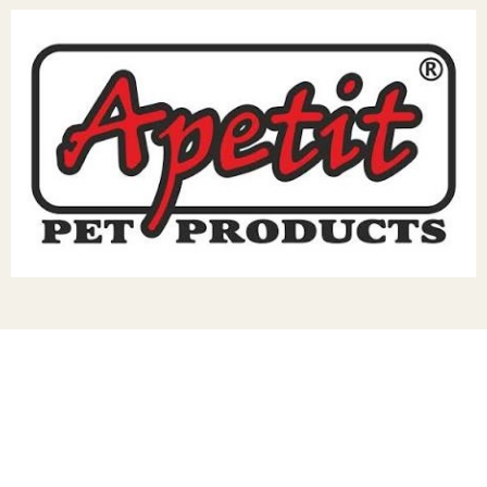
TERA
KONĚ
SMARTPET
PRO PÁNÍČKY
JEZÍRKA
ZNÁTE Z TV
SEZÓNNÍ BESTSELLERY
NOVINKY
OBLÍBENÉ ZNAČKY