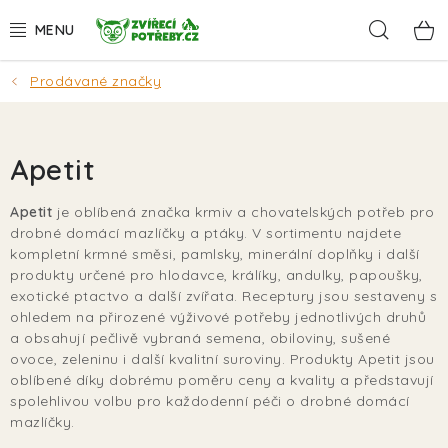
Přejít
Hleda
na
obsah
Prodávané značky
AKCE
DÁRKY
Apetit
PSI
Apetit
je oblíbená značka krmiv a chovatelských potřeb pro
drobné domácí mazlíčky a ptáky. V sortimentu najdete
KOČKY
kompletní krmné směsi, pamlsky, minerální doplňky i další
produkty určené pro hlodavce, králíky, andulky, papoušky,
HLODAVCI
exotické ptactvo a další zvířata. Receptury jsou sestaveny s
ohledem na přirozené výživové potřeby jednotlivých druhů
a obsahují pečlivě vybraná semena, obiloviny, sušené
PTÁCI
ovoce, zeleninu i další kvalitní suroviny. Produkty Apetit jsou
oblíbené díky dobrému poměru ceny a kvality a představují
AKVA
spolehlivou volbu pro každodenní péči o drobné domácí
mazlíčky.