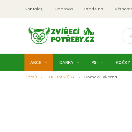
Přejít
Kontakty
Doprava
Prodejna
Věrnostn
na
obsah
AKCE
DÁRKY
PSI
KOČKY
Domů
PRO PÁNÍČKY
Domácí lékárna