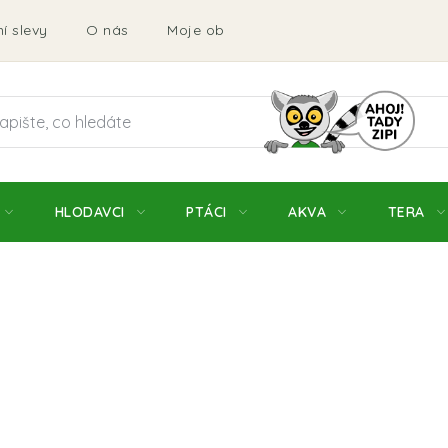
í slevy
O nás
Moje objednávka
Obchodní podmí
HLODAVCI
PTÁCI
AKVA
TERA