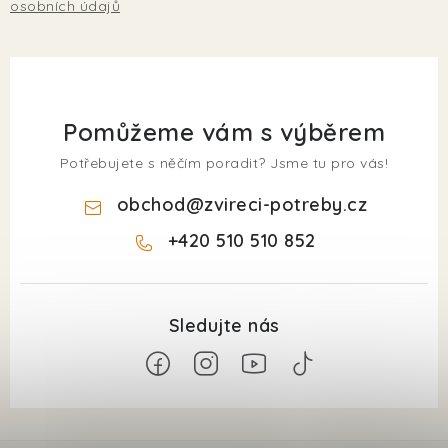
osobních údajů
Pomůžeme vám s výběrem
Potřebujete s něčím poradit? Jsme tu pro vás!
obchod
@
zvireci-potreby.cz
+420 510 510 852
Z