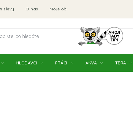
í slevy
O nás
Moje objednávka
Obchodní podmí
HLODAVCI
PTÁCI
AKVA
TERA