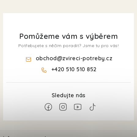
Pomůžeme vám s výběrem
Potřebujete s něčím poradit? Jsme tu pro vás!
obchod
@
zvireci-potreby.cz
+420 510 510 852
Z
á