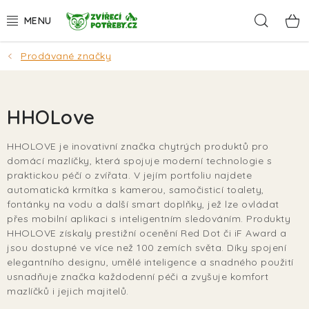
Přejít
Hleda
na
obsah
Prodávané značky
AKCE
DÁRKY
HHOLove
PSI
HHOLOVE je inovativní značka chytrých produktů pro
domácí mazlíčky, která spojuje moderní technologie s
KOČKY
praktickou péčí o zvířata. V jejím portfoliu najdete
automatická krmítka s kamerou, samočisticí toalety,
HLODAVCI
fontánky na vodu a další smart doplňky, jež lze ovládat
přes mobilní aplikaci s inteligentním sledováním. Produkty
HHOLOVE získaly prestižní ocenění Red Dot či iF Award a
PTÁCI
jsou dostupné ve více než 100 zemích světa. Díky spojení
elegantního designu, umělé inteligence a snadného použití
AKVA
usnadňuje značka každodenní péči a zvyšuje komfort
mazlíčků i jejich majitelů.