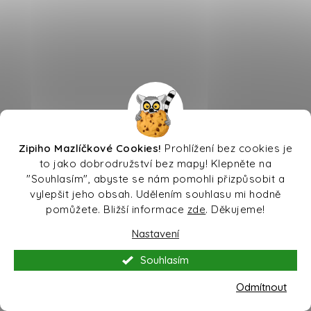
Zipiho Mazlíčkové Cookies!
Prohlížení bez cookies je
to jako dobrodružství bez mapy! Klepněte na
"Souhlasím", abyste se nám pomohli přizpůsobit a
vylepšit jeho obsah. Udělením souhlasu mi hodně
pomůžete. Bližší informace
zde
. Děkujeme!
Nastavení
Souhlasím
Ověřeno zákazníky
4.9
10084
recenzí.
Zobrazit všechny recenze
Odmítnout