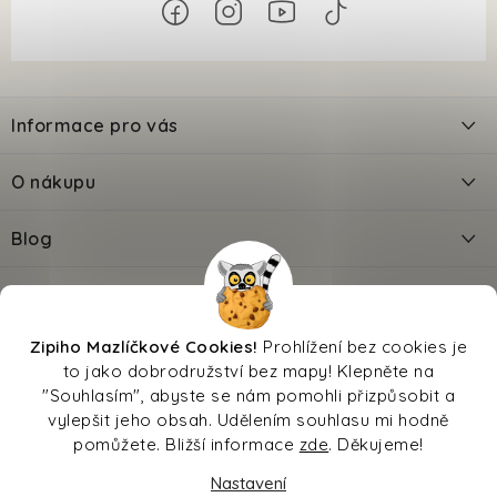
Z
á
Informace pro vás
p
a
Kontakty
O nákupu
t
Doprava
í
Odložené platby PlatímPak
Blog
Prodejna
Jak zadat slevový kód?
Výbava pro kotě - Checklist
Facebook
Věrnostní slevy
Reklamace
O nás
Výbava pro štěně - Checklist
Zipi®
Oblíbené značky
Kalkulačka krmiva
Zipiho Mazlíčkové Cookies!
Prohlížení bez cookies je
Přechod na nové krmivo
Převodník věku
Kalkulačka březosti
to jako dobrodružství bez mapy! Klepněte na
Moje objednávka
Sleva na pojištění
Hodnocení
Magazín
Affiliate
Vrácení zboží
Jedovaté potraviny pro psy a kočky
"Souhlasím", abyste se nám pomohli přizpůsobit a
vylepšit jeho obsah. Udělením souhlasu mi hodně
Obchodní podmínky
pomůžete. Bližší informace
zde
. Děkujeme!
Ochrana osobních údajů
Odměňujeme psa: návod krok za krokem
Magazín
Nastavení