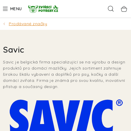
Přejít
Hleda
na
obsah
Prodávané značky
AKCE
DÁRKY
Savic
PSI
Savic je belgická firma specializující se na výrobu a design
produktů pro domácí mazlíčky. Jejich sortiment zahrnuje
KOČKY
širokou škálu vybavení a doplňků pro psy, kočky a další
domácí zvířata. Firma je známá pro svou kvalitu, inovativní
HLODAVCI
přístup a současný design.
PTÁCI
AKVA