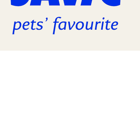
TERA
KONĚ
SMARTPET
PRO PÁNÍČKY
JEZÍRKA
ZNÁTE Z TV
SEZÓNNÍ BESTSELLERY
NOVINKY
OBLÍBENÉ ZNAČKY