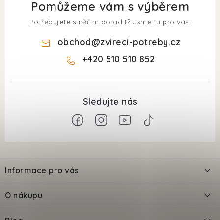
Pomůžeme vám s výběrem
Potřebujete s něčím poradit? Jsme tu pro vás!
obchod
@
zvireci-potreby.cz
+420 510 510 852
Z
á
Informace pro vás
p
a
Kontakty
O nákupu
t
Doprava
í
Odložené platby PlatímPak