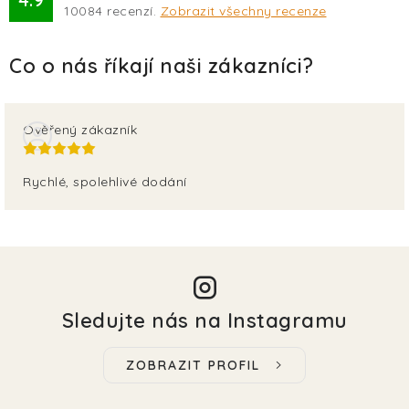
TERA
10084
recenzí.
Zobrazit všechny recenze
KONĚ
SMARTPET
Ověřený zákazník
PRO PÁNÍČKY
Rychlé, spolehlivé dodání
JEZÍRKA
ZNÁTE Z TV
SEZÓNNÍ BESTSELLERY
Sledujte nás na Instagramu
NOVINKY
ZOBRAZIT PROFIL
OBLÍBENÉ ZNAČKY