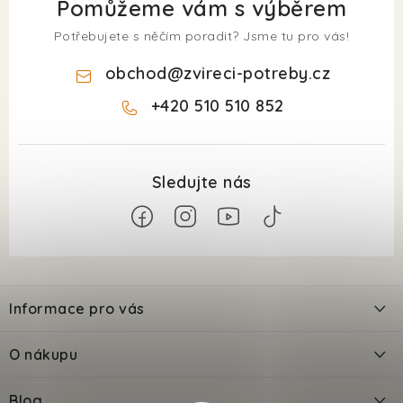
Pomůžeme vám s výběrem
Potřebujete s něčím poradit? Jsme tu pro vás!
obchod
@
zvireci-potreby.cz
+420 510 510 852
Z
á
Informace pro vás
p
a
Kontakty
O nákupu
t
Doprava
í
Odložené platby PlatímPak
Blog