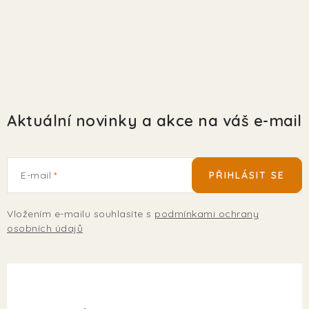
EKO FRIENDLY
POJIŠTĚNÍ MAZLÍČKŮ
ZNAČKY
Aktuální novinky a akce na váš e-mail
Kontakty
Doprava
Prodejna
Věrnostní slevy
O nás
Moje objednávka
Obchodní podmínky
Magazín
Výdejní místo Pohořelice
E-mail
PŘIHLÁSIT SE
FAQ - Často kladené dotazy
Volná místa
Plemena psů
Plemena koček
Vložením e-mailu souhlasíte s
podmínkami ochrany
osobních údajů