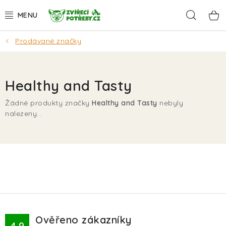
Přejít
Hleda
na
obsah
Prodávané značky
AKCE
DÁRKY
Healthy and Tasty
PSI
Žádné produkty značky
Healthy and Tasty
nebyly
nalezeny...
KOČKY
HLODAVCI
PTÁCI
AKVA
Ověřeno zákazníky
4.9