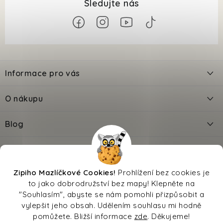
Z
á
Informace pro vás
p
a
Kontakty
O nákupu
t
Doprava
í
Odložené platby PlatímPak
Blog
Prodejna
Jak zadat slevový kód?
Výbava pro kotě - Checklist
Facebook
Věrnostní slevy
Reklamace
O nás
Výbava pro štěně - Checklist
Zipi®
Oblíbené značky
Kalkulačka krmiva
Zipiho Mazlíčkové Cookies!
Prohlížení bez cookies je
Přechod na nové krmivo
Převodník věku
Kalkulačka březosti
to jako dobrodružství bez mapy! Klepněte na
Moje objednávka
Sleva na pojištění
Hodnocení
Magazín
Affiliate
Vrácení zboží
Jedovaté potraviny pro psy a kočky
"Souhlasím", abyste se nám pomohli přizpůsobit a
vylepšit jeho obsah. Udělením souhlasu mi hodně
Obchodní podmínky
pomůžete. Bližší informace
zde
. Děkujeme!
Ochrana osobních údajů
Odměňujeme psa: návod krok za krokem