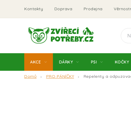
Přejít
Kontakty
Doprava
Prodejna
Věrnostn
na
obsah
AKCE
DÁRKY
PSI
KOČKY
Domů
PRO PÁNÍČKY
Repelenty a odpuzova