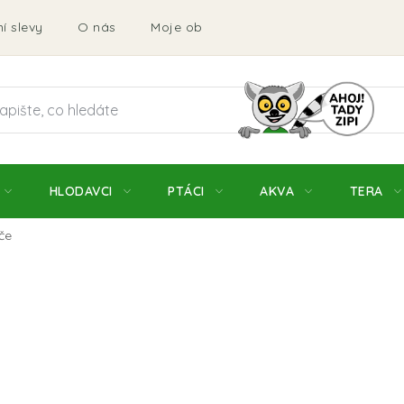
í slevy
O nás
Moje objednávka
Obchodní podmí
HLODAVCI
PTÁCI
AKVA
TERA
če