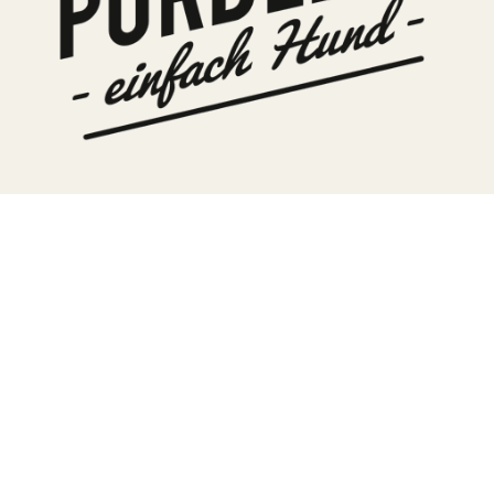
TERA
KONĚ
SMARTPET
PRO PÁNÍČKY
JEZÍRKA
ZNÁTE Z TV
SEZÓNNÍ BESTSELLERY
NOVINKY
OBLÍBENÉ ZNAČKY