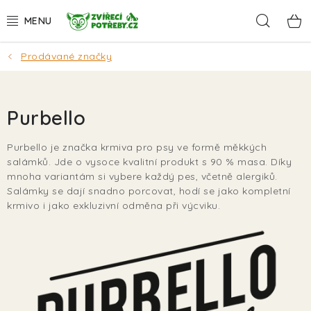
Přejít
Hleda
na
obsah
Prodávané značky
AKCE
DÁRKY
Purbello
PSI
Purbello je značka krmiva pro psy ve formě měkkých
salámků. Jde o vysoce kvalitní produkt s 90 % masa. Díky
KOČKY
mnoha variantám si vybere každý pes, včetně alergiků.
Salámky se dají snadno porcovat, hodí se jako kompletní
HLODAVCI
krmivo i jako exkluzivní odměna při výcviku.
PTÁCI
AKVA