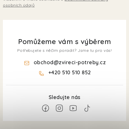
osobních údajů
Pomůžeme vám s výběrem
Potřebujete s něčím poradit? Jsme tu pro vás!
obchod
@
zvireci-potreby.cz
+420 510 510 852
Z